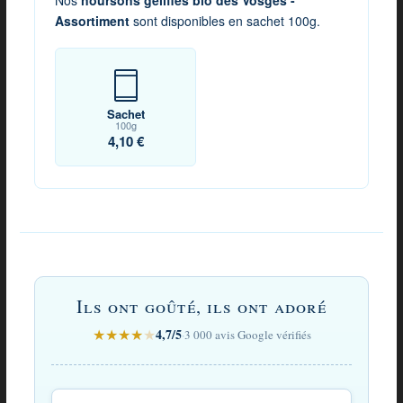
Assortiment
sont disponibles en sachet 100g.
Sachet
100g
4,10 €
Avis
sur
Ils ont goûté, ils ont adoré
Noursons
★
★
★
★
★
4,7/5
·
3 000 avis Google vérifiés
gélifiés
bio