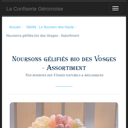
Aller
La Confiserie Géromoise
au
Ouvrir
contenu
le
principal
menu
Accueil
›
Gélifié : Le Nourson des Hauts
›
Noursons gélifiés bio des Vosges - Assortiment
Noursons gélifiés bio des Vosges
- Assortiment
Nos bonbons des Vosges naturels & biologiques