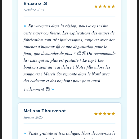
des
Enaxorz .S
★
★
★
★
★
Octobre 2025
Vosges
-
En vacances dans la région, nous avons visité
Assortiment
cette super confiserie. Les explications des étapes de
fabrication sont très intéressantes, toujours avec des
touches d'humour 😅 et une dégustation pour le
final, que demander de plus ? 😌🤤 On recommande
la visite qui en plus est gratuite ! Le top ! Les
bonbons sont un vrai délice ! Notre fille adore les
nounours ! Mercii On remonte dans le Nord avec
des cadeaux et des bonbons pour nous aussi
évidemment 🥰
Melissa Thouvenot
★
★
★
★
★
Janvier 2025
Visite gratuite et très ludique. Nous découvrons le