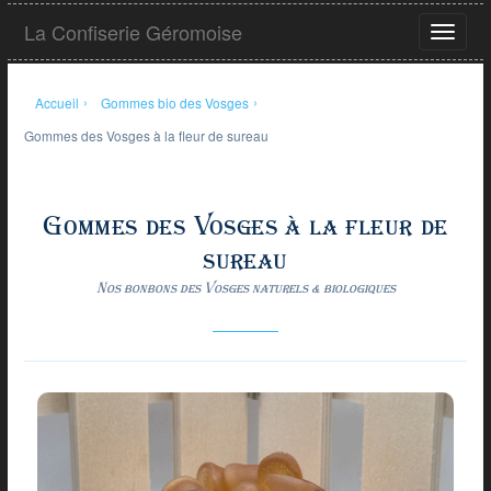
Aller
La Confiserie Géromoise
au
Ouvrir
contenu
le
principal
menu
Accueil
›
Gommes bio des Vosges
›
Gommes des Vosges à la fleur de sureau
Gommes des Vosges à la fleur de
sureau
Nos bonbons des Vosges naturels & biologiques