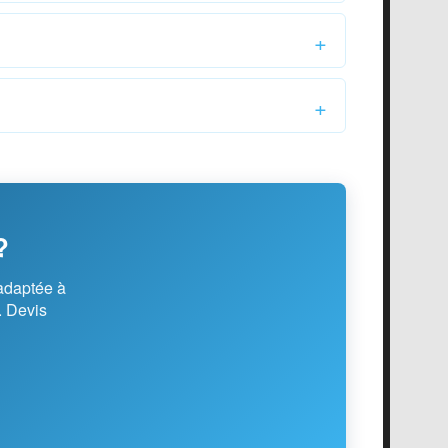
?
adaptée à
. Devis