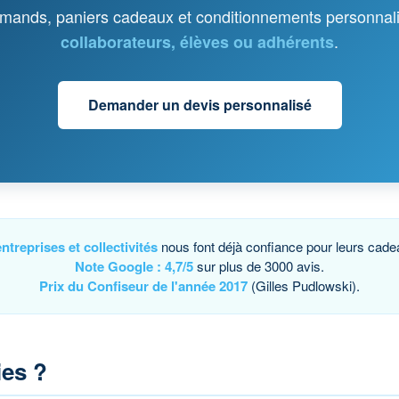
rmands, paniers cadeaux et conditionnements personnal
.
collaborateurs, élèves ou adhérents
Demander un devis personnalisé
treprises et collectivités
nous font déjà confiance pour leurs cade
Note Google : 4,7/5
sur plus de 3000 avis.
Prix du Confiseur de l'année 2017
(Gilles Pudlowski).
ies ?