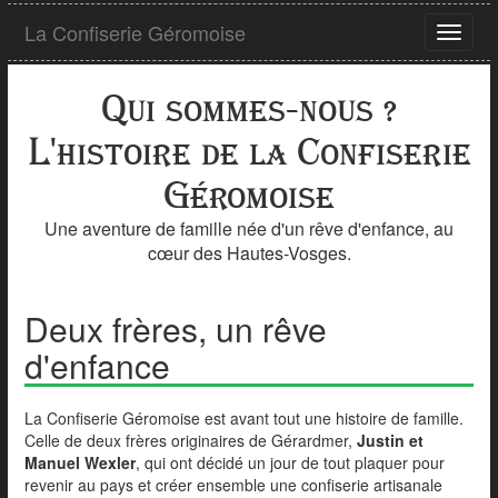
Aller
La Confiserie Géromoise
au
Ouvrir
contenu
le
principal
menu
Qui sommes-nous ?
L'histoire de la Confiserie
Géromoise
Une aventure de famille née d'un rêve d'enfance, au
cœur des Hautes-Vosges.
Deux frères, un rêve
d'enfance
La Confiserie Géromoise est avant tout une histoire de famille.
Celle de deux frères originaires de Gérardmer,
Justin et
Manuel Wexler
, qui ont décidé un jour de tout plaquer pour
revenir au pays et créer ensemble une confiserie artisanale