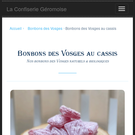
Aller
La Confiserie Géromoise
au
Ouvrir
contenu
le
principal
menu
Accueil
›
Bonbons des Vosges
›
Bonbons des Vosges au cassis
Bonbons des Vosges au cassis
Nos bonbons des Vosges naturels & biologiques