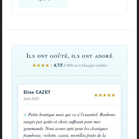
Avis
sur
Ils ont goûté, ils ont adoré
Bonbons
★
★
★
★
★
4,7/5
·
3 000 avis Google vérifiés
des
Vosges
au
Elise CAZET
★
★
★
★
★
Août 2020
cassis
Petite boutique mais qui va à l'essentiel. Bonbons
rangés par goûts et choix suffisant pour mes
gourmands. Nous avons opté pour les classiques
framboise, violette, cassis, myrtilles,fruits de la