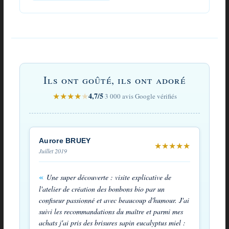
Avis
sur
Ils ont goûté, ils ont adoré
Brisures
★
★
★
★
★
4,7/5
·
3 000 avis Google vérifiés
de
bonbons
des
Aurore BRUEY
★
★
★
★
★
Juillet 2019
Vosges
expectorantes
Une super découverte : visite explicative de
en
l'atelier de création des bonbons bio par un
confiseur passionné et avec beaucoup d'humour. J'ai
dosettes
suivi les recommandations du maître et parmi mes
achats j'ai pris des brisures sapin eucalyptus miel :