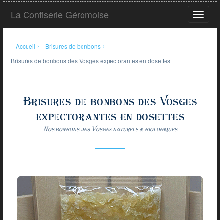
Aller
La Confiserie Géromoise
au
Ouvrir
contenu
le
principal
menu
Accueil
›
Brisures de bonbons
›
Brisures de bonbons des Vosges expectorantes en dosettes
Brisures de bonbons des Vosges
expectorantes en dosettes
Nos bonbons des Vosges naturels & biologiques