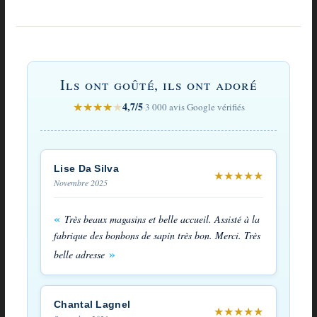
Avis
sur
Ils ont goûté, ils ont adoré
Bonbons
★
★
★
★
★
4,7/5
·
3 000 avis Google vérifiés
des
Vosges
au
Lise Da Silva
★
★
★
★
★
Novembre 2025
sapin
Très beaux magasins et belle accueil. Assisté à la
fabrique des bonbons de sapin très bon. Merci. Très
belle adresse
Chantal Lagnel
★
★
★
★
★