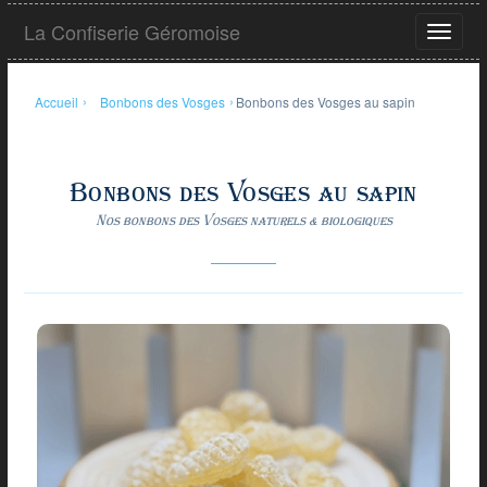
Aller
La Confiserie Géromoise
au
Ouvrir
contenu
le
principal
menu
Accueil
›
Bonbons des Vosges
›
Bonbons des Vosges au sapin
Bonbons des Vosges au sapin
Nos bonbons des Vosges naturels & biologiques