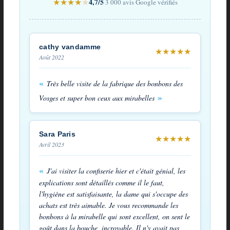
★
★
★
★
★
4,7/5
·
3 000 avis Google vérifiés
des
Vosges
à
cathy vandamme
★
★
★
★
★
Août 2022
la
mirabelle
Très belle visite de la fabrique des bonbons des
Vosges et super bon ceux aux mirabelles
Sara Paris
★
★
★
★
★
Avril 2023
J'ai visiter la confiserie hier et c'était génial, les
explications sont détaillés comme il le faut,
l'hygiène est satisfaisante, la dame qui s'occupe des
achats est très aimable. Je vous recommande les
bonbons à la mirabelle qui sont excellent, on sent le
goût dans la bouche, incroyable. Il n'y avait pas