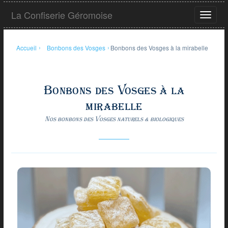
Aller
La Confiserie Géromoise
au
Ouvrir
contenu
le
principal
menu
Accueil
›
Bonbons des Vosges
›
Bonbons des Vosges à la mirabelle
Bonbons des Vosges à la
mirabelle
Nos bonbons des Vosges naturels & biologiques