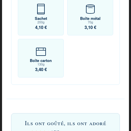
Sachet
Boîte métal
200g
70g
4,10 €
3,10 €
Boîte carton
130g
3,40 €
Avis
sur
Ils ont goûté, ils ont adoré
Bonbons