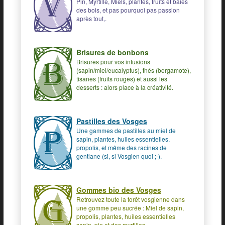
Pin, Myrtille, Miels, plantes, fruits et baies
des bois, et pas pourquoi pas passion
après tout,.
Brisures de bonbons
Brisures pour vos infusions
(sapin/miel/eucalyptus), thés (bergamote),
tisanes (fruits rouges) et aussi les
desserts : alors place à la créativité.
Pastilles des Vosges
Une gammes de pastilles au miel de
sapin, plantes, huiles essentielles,
propolis, et même des racines de
gentiane (si, si Vosgien quoi ;-).
Gommes bio des Vosges
Retrouvez toute la forêt vosgienne dans
une gomme peu sucrée : Miel de sapin,
propolis, plantes, huiles essentielles
sapin, pin et des myrtilles.