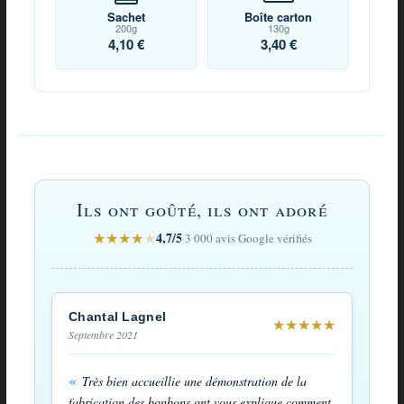
Sachet
Boîte carton
200g
130g
4,10 €
3,40 €
Avis
sur
Ils ont goûté, ils ont adoré
Bonbons
★
★
★
★
★
4,7/5
·
3 000 avis Google vérifiés
des
Vosges
à
Chantal Lagnel
★
★
★
★
★
Septembre 2021
la
bergamote
Très bien accueillie une démonstration de la
fabrication des bonbons ont vous explique comment