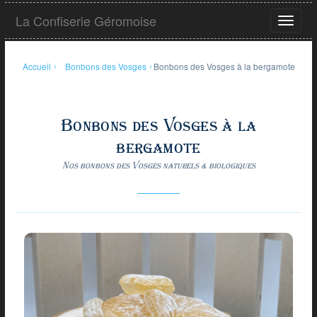
Aller
La Confiserie Géromoise
au
Ouvrir
contenu
le
principal
menu
Accueil
›
Bonbons des Vosges
›
Bonbons des Vosges à la bergamote
Bonbons des Vosges à la
bergamote
Nos bonbons des Vosges naturels & biologiques